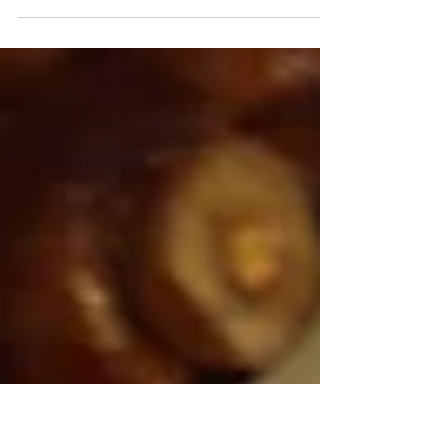
food styling | FALL INSPIRED BUTTER
PECAN COOKIES O segundo vídeo
inspirado no Outono já está disponível lá no
IGTV, você tá...