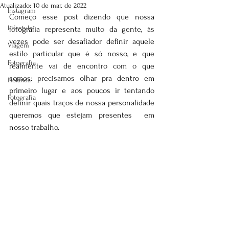
Atualizado:
10 de mar. de 2022
Instagram
Começo esse post dizendo que nossa 
Lifestyle
fotografia representa muito da gente, às 
vezes pode ser desafiador definir aquele 
Viagem
estilo particular que é só nosso, e que 
Fotografia
realmente vai de encontro com o que 
somos: precisamos olhar pra dentro em 
Holanda
primeiro lugar e aos poucos ir tentando 
Fotografia
definir quais traços de nossa personalidade 
queremos que estejam presentes  em 
nosso trabalho.