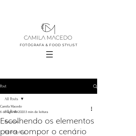
FOTÓGRAFA & FOOD STYLIST
Post
All Posts
Camila Macedo
All Posts
6 de ago. de 2020
3 min de leitura
Escolhendo os elementos
Receitas
para compor o cenário
Food Styling