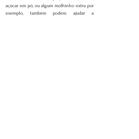
açúcar em pó, ou algum molhinho extra por 
exemplo, também podem ajudar a 
preencher espaço, conferir textura e dar 
aquele toque de realidade para nosso 
cenário.