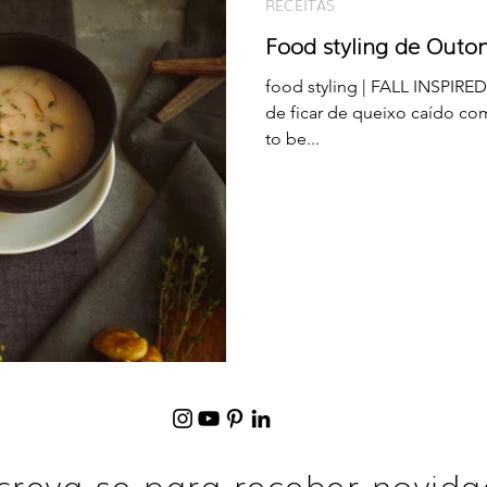
RECEITAS
Food styling de Outo
food styling | FALL INSPI
de ficar de queixo caído com 
to be...
creva-se para receber novid