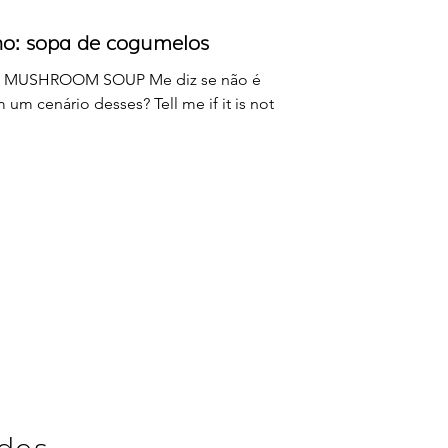
no: sopa de cogumelos
RED MUSHROOM SOUP Me diz se não é
um cenário desses? Tell me if it is not
ades