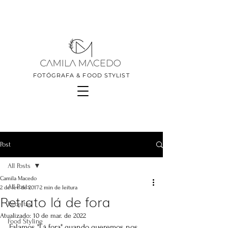
FOTÓGRAFA & FOOD STYLIST
Post
All Posts
Camila Macedo
All Posts
2 de fev. de 2017
2 min de leitura
Retrato lá de fora
Receitas
Atualizado:
10 de mar. de 2022
Food Styling
Falamos "Lá fora" quando queremos nos 