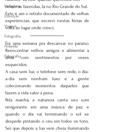
Instagram
referir as fazendas, lá no Rio Grande do Sul.
Este é um o retrato documentado de velhas 
Lifestyle
experiências, que escrevi nestas férias de 
Viagem
volta ao lugar onde cresci.
Fotografia
Foi uma semana pra descansar no paraíso. 
Holanda
Reencontrar velhos amigos e alimentar a 
Fotografia
alma com sentimentos por vezes 
esquecidos.
A casa sem luz, o telefone sem rede, o dia-
a-dia sem nenhum luxo e a gente 
colecionando momentos daqueles que 
fazem a vida valer a pena.
Pela manhã, a natureza canta seu som 
revigorante em uma música de paz, e 
quando o dia vai terminando o sol se 
despede pintando o céu em todos os tons.  
Sei que depois a lua vem cheia iluminando 