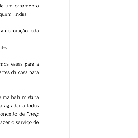
 de um casamento 
iquem lindas.
a decoração toda 
nte.
mos esses para a 
tes da casa para 
 uma bela mistura 
 agradar a todos 
onceito de “
help 
azer o serviço de 