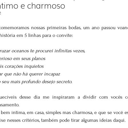
ntimo e charmoso
2
 comemoramos nossas primeiras bodas, um ano passou voan
história em 5 linhas para o convite:
zar oceanos te procurei infinitas vezes,
erioso em seus planos
is corações inquietos
ar que não há querer incapaz
 seu mais profundo desejo secreto.
uecíveis desse dia me inspiraram a dividir com vocês c
asamento. 
em íntima, em casa, simples mas charmosa, e que se você es
ixe nesses critérios, também pode tirar algumas ideias daqui.