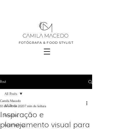
FOTÓGRAFA & FOOD STYLIST
Post
All Posts
Camila Macedo
All Posts
10 de set. de 2020
7 min de leitura
Inspiração e
Receitas
planejamento visual para
Food Styling