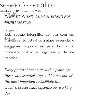
sessão fotográfica
Instagram
Atualizado:
10 de mar. de 2022
Lifestyle
INSPIRATION AND VISUAL PLANNING FOR 
Viagem
PHOTO SESSION
Fotografia
Toda sessão fotográfica começa com um 
Holanda
planejamento. Esta é uma etapa essencial, e 
das mais importantes para facilitar o 
Fotografia
processo criativo e organizar o dia de 
trabalho.
Every photo shoot starts with a planning, 
this is an essential step and for me, one of 
the most important to facilitate the 
creative process and organize our working 
day.