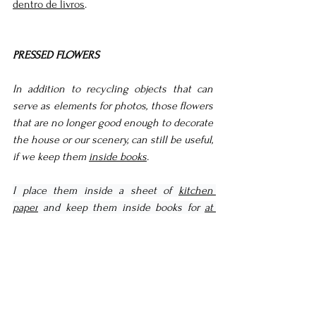
dentro de livros
.
PRESSED FLOWERS
In addition to recycling objects that can 
serve as elements for photos, those flowers 
that are no longer good enough to decorate 
the house or our scenery, can still be useful, 
if we keep them 
inside books
.
I place them inside a sheet of 
kitchen 
paper
 and keep them inside books for 
at 
least a week
. They become pressed as in 
the photo below.  For me, dried flowers have 
a special charm and are as beautiful as 
fresh ones.  In this photo, I created an 
arrangement where the flowers subtly form 
a line that takes the eye to the main 