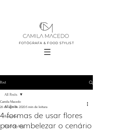
FOTÓGRAFA & FOOD STYLIST
Post
All Posts
Camila Macedo
All Posts
26 de ago. de 2020
5 min de leitura
4 formas de usar flores
Receitas
para embelezar o cenário
Food Styling