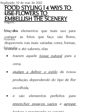
Atualizado:
10 de mar. de 2022
Instagram
FOOD STYLING | 4 WAYS TO 
USE FLOWERS TO 
Lifestyle
EMBELLISH 
THE SCENERY
Viagem
Um dos elementos que mais uso para 
Fotografia
compor as fotos que faço são flores, 
Holanda
disponíveis nas mais variadas cores, formas, 
Fotografia
texturas e até sabores, elas 
trazem aquele 
toque natural
 para a 
cena, 
ajudam a definir o estilo
 da nossa 
produção, dependendo do tipo de flor 
escolhida, 
e são elementos perfeitos para 
preencher espaços vazios
 e 
agregar 
textura e movimento
 ao cenário.